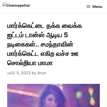
Skip
Menu
to
content
மார்க்கெட்டை தக்க வைக்க
ஐட்டம் டான்ஸ் ஆடிய 5
நடிகைகள்.. சமந்தாவின்
மார்க்கெட்ட எகிற வச்ச ஊ
சொல்றியா மாமா
மார்ச் 5, 2023
by
Arun