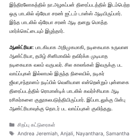
இந்திரலோகத்தில் நா.அழகப்பன் திரைப்படத்தில் இடம்பெற்ற
ஒரு பாடலில் ஷ்ரேயா சரண் ஐட்டம் டான்ஸ் ஆடியிருப்பார்.
இந்த பாடலில் ஷ்ரேயா சரண் ஆடி தனது மொத்த
மார்க்கெட்டையும் இழந்தார்.
ஆண்ட்ரியா
: பாடகியாக அறிமுகமாகி, நடிகையாக உருவான
ஆண்ட்ரியா, தமிழ் சினிமாவில் தவிர்க்க முடியாத
நடிகையாக வலம் வருபவர். சில காலங்கள் இவருக்கு பட
வாய்ப்புகள் இல்லாமல் இருந்த நிலையில், நடிகர்
ஜீவா,சந்தானம் நடிப்பில் வெளியான என்றென்றும் புன்னகை
திரைப்படத்தில் ரொமான்டிக் பாடலில் கவர்ச்சியாக ஆடி
ரசிகர்களை குதூகலபடுத்தியிருப்பார். இப்பாடலுக்கு பின்பு
ஆண்ட்ரியாவுக்கு தொடர் பட வாய்ப்புகள் குவிந்தது.
Categories
சிறப்பு கட்டுரைகள்
Tags
Andrea Jeremiah
,
Anjali
,
Nayanthara
,
Samantha