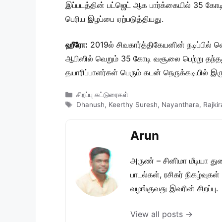
இப்படத்தின் பட்ஜெட் ஆக பார்க்கையில் 35 கோட
பெரிய இழப்பை ஏற்படுத்தியது.
ஹீரோ:
2019ல் சிவகார்த்திகேயனின் நடிப்பில் 
ஆபிஸில் வெறும் 35 கோடி வசூலை பெற்று தந்தத
தயாரிப்பாளர்கள் பெரும் கடன் நெருக்கடியில் இர
Categories
சிறப்பு கட்டுரைகள்
Tags
Dhanush
,
Keerthy Suresh
,
Nayanthara
,
Rajkir
Arun
அருண் – சினிமா மீடியா து
பாடல்கள், ரசிகர் நிகழ்வுக
வழங்குவது இவரின் சிறப்பு.
View all posts →