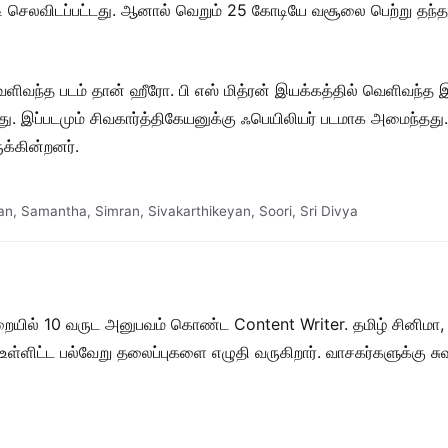
ி செலவிடப்பட்டது. ஆனால் வெறும் 25 கோடியே வசூலை பெற்று தந்தது
வெளிவந்த படம் தான் ஹீரோ. பி எஸ் மித்ரன் இயக்கத்தில் வெளிவந்த இ
ு. இப்படமும் சிவகார்த்திகேயனுக்கு ஃபெயிலியர் படமாக அமைந்தது
ுக்கின்றனர்.
an
,
Samantha
,
Simran
,
Sivakarthikeyan
,
Soori
,
Sri Divya
றையில் 10 வருட அனுபவம் கொண்ட Content Writer. தமிழ் சினிமா,
ள் உள்ளிட்ட பல்வேறு தலைப்புகளை எழுதி வருகிறார். வாசகர்களுக்கு