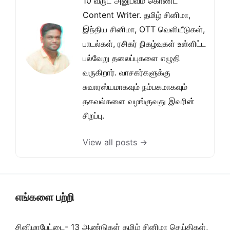
10 வருட அனுபவம் கொண்ட
Content Writer. தமிழ் சினிமா,
இந்திய சினிமா, OTT வெளியீடுகள்,
பாடல்கள், ரசிகர் நிகழ்வுகள் உள்ளிட்ட
பல்வேறு தலைப்புகளை எழுதி
வருகிறார். வாசகர்களுக்கு
சுவாரஸ்யமாகவும் நம்பகமாகவும்
தகவல்களை வழங்குவது இவரின்
சிறப்பு.
View all posts →
எங்களை பற்றி
சினிமாபேட்டை- 13 ஆண்டுகள் தமிழ் சினிமா செய்திகள்,