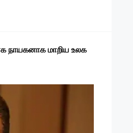
உலோக நாயகனாக மாறிய உலக