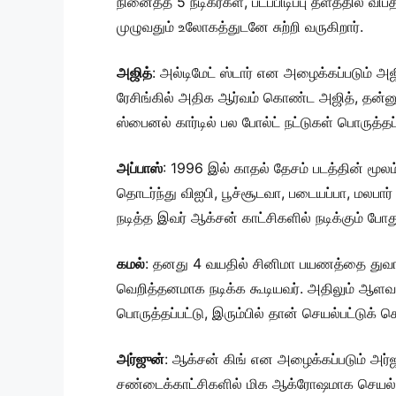
நினைத்த 5 நடிகர்கள், படப்பிடிப்பு தளத்தில் 
முழுவதும் உலோகத்துடனே சுற்றி வருகிறார்.
அஜித்
: அல்டிமேட் ஸ்டார் என அழைக்கப்படும் அஜ
ரேசிங்கில் அதிக ஆர்வம் கொண்ட அஜித், தன்னுட
ஸ்பைனல் கார்டில் பல போல்ட் நட்டுகள் பொருத்தப்
அப்பாஸ்
: 1996 இல் காதல் தேசம் படத்தின் மூ
தொடர்ந்து விஐபி, பூச்சூடவா, படையப்பா, மலபார்
நடித்த இவர் ஆக்சன் காட்சிகளில் நடிக்கும் போது 
கமல்
: தனது 4 வயதில் சினிமா பயணத்தை துவங
வெறித்தனமாக நடிக்க கூடியவர். அதிலும் ஆளவந
பொருத்தப்பட்டு, இரும்பில் தான் செயல்பட்டுக் 
அர்ஜுன்
: ஆக்சன் கிங் என அழைக்கப்படும் அர்ஜு
சண்டைக்காட்சிகளில் மிக ஆக்ரோஷமாக செயல்படும