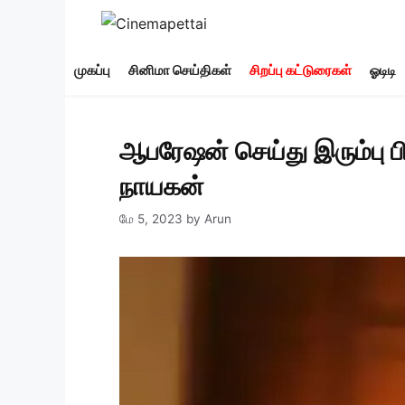
Skip
to
content
முகப்பு
சினிமா செய்திகள்
சிறப்பு கட்டுரைகள்
ஓடிடி
ஆபரேஷன் செய்து இரும்பு 
நாயகன்
மே 5, 2023
by
Arun