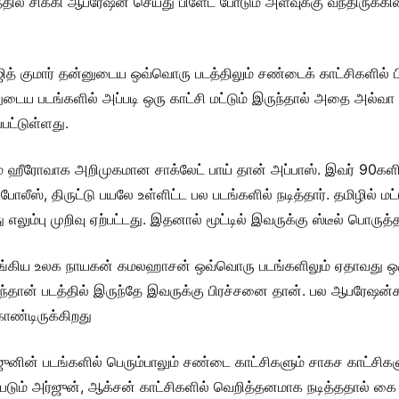
விபத்தில் சிக்கி ஆபரேஷன் செய்து பிளேட் போடும் அளவுக்கு வந்திரு
ித் குமார் தன்னுடைய ஒவ்வொரு படத்திலும் சண்டைக் காட்சிகளில் பின
ைய படங்களில் அப்படி ஒரு காட்சி மட்டும் இருந்தால் அதை அல்வா சா
பட்டுள்ளது.
லம் ஹீரோவாக அறிமுகமான சாக்லேட் பாய் தான் அப்பாஸ். இவர் 90க
 போலீஸ், திருட்டு பயலே உள்ளிட்ட பல படங்களில் நடித்தார். தமிழில் 
எலும்பு முறிவு ஏற்பட்டது. இதனால் மூட்டில் இவருக்கு ஸ்டீல் பொருத்த
்கிய உலக நாயகன் கமலஹாசன் ஒவ்வொரு படங்களிலும் ஏதாவது ஒரு 
்தான் படத்தில் இருந்தே இவருக்கு பிரச்சனை தான். பல ஆபரேஷன்கள
கொண்டிருக்கிறது
னின் படங்களில் பெரும்பாலும் சண்டை காட்சிகளும் சாகச காட்சிகளும
் அர்ஜுன், ஆக்சன் காட்சிகளில் வெறித்தனமாக நடித்ததால் கை எலு