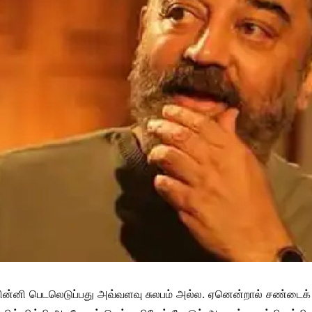
 பின்னி பெடலெடுப்பது அவ்வளவு சுலபம் அல்ல. ஏனென்றால் சண்டைக் 