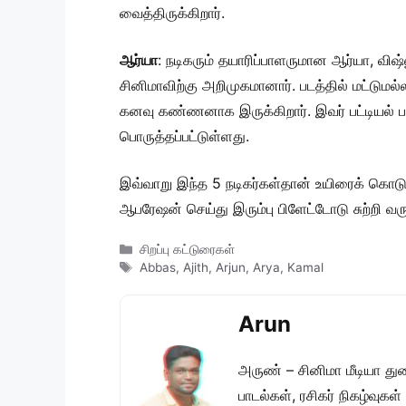
வைத்திருக்கிறார்.
ஆர்யா
: நடிகரும் தயாரிப்பாளருமான ஆர்யா, வ
சினிமாவிற்கு அறிமுகமானார். படத்தில் மட்டுமல
கனவு கண்ணனாக இருக்கிறார். இவர் பட்டியல் படத்
பொருத்தப்பட்டுள்ளது.
இவ்வாறு இந்த 5 நடிகர்கள்தான் உயிரைக் கொடுத்
ஆபரேஷன் செய்து இரும்பு பிளேட்டோடு சுற்றி வர
Categories
சிறப்பு கட்டுரைகள்
Tags
Abbas
,
Ajith
,
Arjun
,
Arya
,
Kamal
Arun
அருண் – சினிமா மீடியா து
பாடல்கள், ரசிகர் நிகழ்வுக