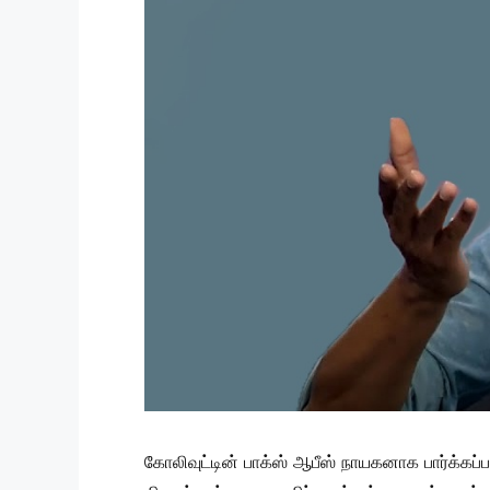
கோலிவுட்டின் பாக்ஸ் ஆபீஸ் நாயகனாக பார்க்கப