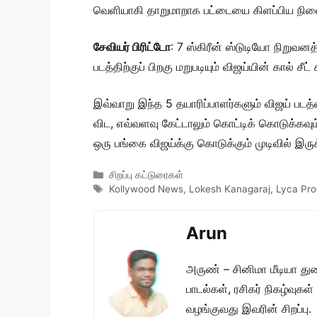
வெளியாகி தாறுமாறாக பட்டையை கிளப்பிய நிலையி
சேவியர் பிரிட்டோ
: 7 ஸ்கிரீன் ஸ்டுடியோ நிறுவனத
படத்திற்குப் பிறகு மறுபடியும் விஜய்யின் கால் 
இவ்வாறு இந்த 5 தயாரிப்பாளர்களும் விஜய் படத
விட, எவ்வளவு கேட்டாலும் கொட்டிக் கொடுக்கவும
ஒரு பங்கை விஜய்க்கு கொடுக்கும் முடிவில் இருக்
Categories
சிறப்பு கட்டுரைகள்
Tags
Kollywood News
,
Lokesh Kanagaraj
,
Lyca Pro
Arun
அருண் – சினிமா மீடியா து
பாடல்கள், ரசிகர் நிகழ்வுக
வழங்குவது இவரின் சிறப்பு.