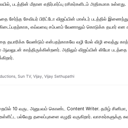
ல், படத்தின் மீதான எதிர்பார்ப்பு ரசிகர்களிடம் அதிகமாக உள்ளது.
்தை சேர்ந்த சேவியர் பிரிட்டோ விஜய்யின் மாஸ்டர் படத்தில் இணைந்து,
சீட் கிடைப்பதற்காக, எவ்வளவு சம்பளம் வேணாலும் கொடுக்க தயார் என கா
்தை தயாரிக்க வேண்டும் என்பதற்காகவே வழி மேல் விழி வைத்து காத
் ஆவலுடன் காத்திருக்கின்றனர். அதிலும் விஜய்யின் லியோ படத்தை தய
கிறார்.
ductions
,
Sun TV
,
Vijay
,
Vijay Sethupathi
றையில் 10 வருட அனுபவம் கொண்ட Content Writer. தமிழ் சினிமா,
ள் உள்ளிட்ட பல்வேறு தலைப்புகளை எழுதி வருகிறார். வாசகர்களுக்கு