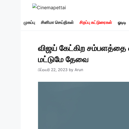
Skip
to
content
முகப்பு
சினிமா செய்திகள்
சிறப்பு கட்டுரைகள்
ஓடிடி
விஜய் கேட்கிற சம்பளத்தை வ
மட்டுமே தேவை
பிப்ரவரி 22, 2023
by
Arun