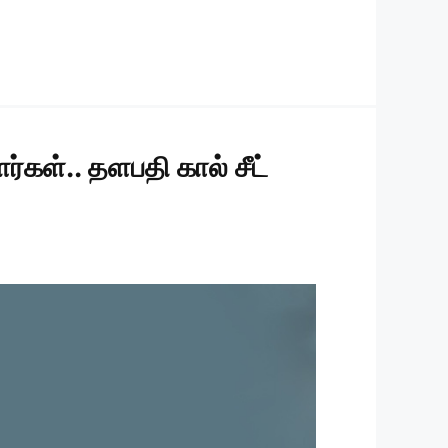
்கள்.. தளபதி கால் சீட்