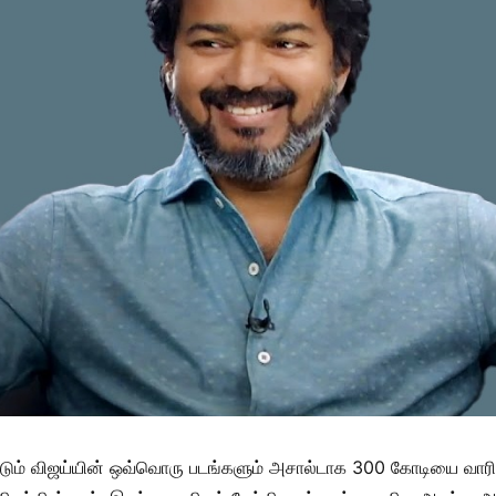
்படும் விஜய்யின் ஒவ்வொரு படங்களும் அசால்டாக 300 கோடியை வாரிக