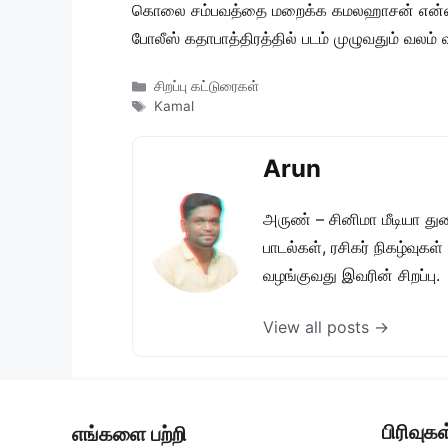
கொலை சம்பவத்தை மறைக்க கமலஹாசன் என்னவெல்
போலீஸ் கதாபாத்திரத்தில் படம் முழுவதும் வலம் வ
Categories
சிறப்பு கட்டுரைகள்
Tags
Kamal
Arun
அருண் – சினிமா மீடியா து
பாடல்கள், ரசிகர் நிகழ்வுக
வழங்குவது இவரின் சிறப்பு.
View all posts →
பிரிவுகள
எங்களை பற்றி