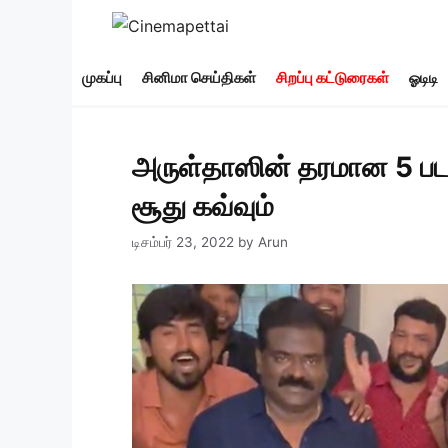
Skip
to
content
முகப்பு
சினிமா செய்திகள்
சிறப்பு கட்டுரைகள்
ஓடிடி
அருள்தாஸின் தரமான 5 படங்
சூது கவ்வும்
டிசம்பர் 23, 2022
by
Arun