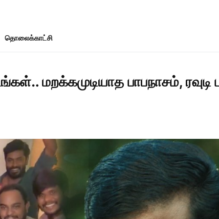
தொலைக்காட்சி
கள்.. மறக்கமுடியாத பாபநாசம், ரவுடி 