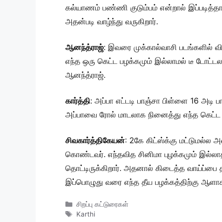
கல்யாணம் பண்ணி குடும்பம் என்றால் இப்படித்
அதன்படி வாழ்ந்து வருகிறார்.
ஆனந்த்ராஜ்
: இவரை முக்கால்வாசி படங்களில் வி
எந்த ஒரு கெட்ட பழக்கமும் இல்லாமல் டீ டோட்டல
ஆனந்த்ராஜ்.
கார்த்தி
: அப்பா எட்டடி பாஞ்சா பிள்ளை 16 அடி 
அப்பாவை ரோல் மாடலாக நினைத்து எந்த கெட்ட ப
சிவகார்த்திகேயன்
: 2கே கிட்ஸ்க்கு மட்டுமல்ல 
கொண்டவர். எந்தவித சினிமா புழக்கமும் இல்
தொட்டிருக்கிறார். அதனால் கிடைத்த வாய்ப்பை
இப்பொழுது வரை எந்த தீய பழக்கத்திற்கு ஆளாகா
Categories
சிறப்பு கட்டுரைகள்
Tags
Karthi