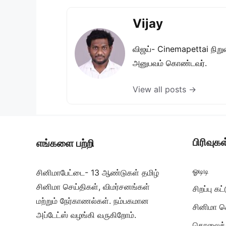
Vijay
விஜய்- Cinemapettai நிறுவன
அனுபவம் கொண்டவர்.
View all posts →
பிரிவுகள
எங்களை பற்றி
ஓடிடி
சினிமாபேட்டை- 13 ஆண்டுகள் தமிழ்
சினிமா செய்திகள், விமர்சனங்கள்
சிறப்பு க
மற்றும் நேர்காணல்கள். நம்பகமான
சினிமா ச
அப்டேட்ஸ் வழங்கி வருகிறோம்.
தொலைக்க