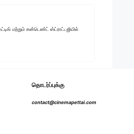
டிங் மற்றும் கன்டெண்ட் ஸ்ட்ராட்டஜியில்
தொடர்ப்புக்கு
contact@cinemapettai.com