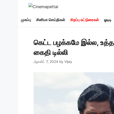
Skip
to
content
முகப்பு
சினிமா செய்திகள்
சிறப்பு கட்டுரைகள்
ஓடிடி
கெட்ட பழக்கமே இல்ல, உத்த
கைதி டில்லி
ஆகஸ்ட் 7, 2024
by
Vijay