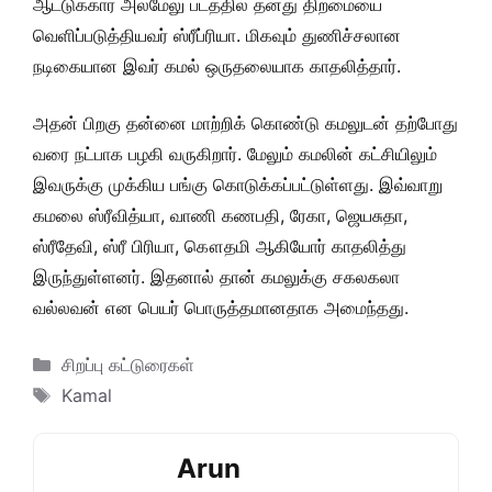
ஆட்டுக்கார அலமேலு படத்தில் தனது திறமையை
வெளிப்படுத்தியவர் ஸ்ரீப்ரியா. மிகவும் துணிச்சலான
நடிகையான இவர் கமல் ஒருதலையாக காதலித்தார்.
அதன் பிறகு தன்னை மாற்றிக் கொண்டு கமலுடன் தற்போது
வரை நட்பாக பழகி வருகிறார். மேலும் கமலின் கட்சியிலும்
இவருக்கு முக்கிய பங்கு கொடுக்கப்பட்டுள்ளது. இவ்வாறு
கமலை ஸ்ரீவித்யா, வாணி கணபதி, ரேகா, ஜெயசுதா,
ஸ்ரீதேவி, ஸ்ரீ பிரியா, கௌதமி ஆகியோர் காதலித்து
இருந்துள்ளனர். இதனால் தான் கமலுக்கு சகலகலா
வல்லவன் என பெயர் பொருத்தமானதாக அமைந்தது.
Categories
சிறப்பு கட்டுரைகள்
Tags
Kamal
Arun