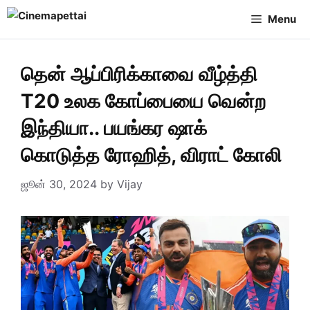
Skip
Menu
to
content
தென் ஆப்பிரிக்காவை வீழ்த்தி
T20 உலக கோப்பையை வென்ற
இந்தியா.. பயங்கர ஷாக்
கொடுத்த ரோஹித், விராட் கோலி
ஜூன் 30, 2024
by
Vijay