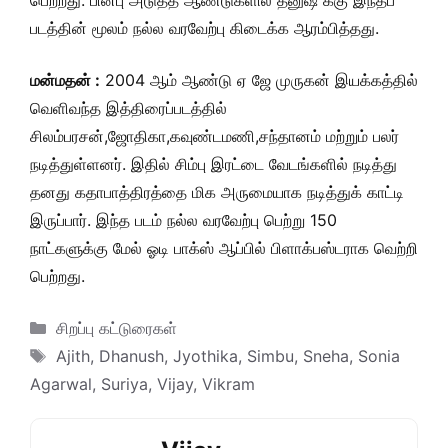
பெற்றது. பின்பு அடுத்த ஆண்டுகளில் தனுஷ் க்கு இந்தப்
படத்தின் மூலம் நல்ல வரவேற்பு கிடைக்க ஆரம்பித்தது.
மன்மதன் :
2004 ஆம் ஆண்டு ஏ ஜே முருகன் இயக்கத்தில்
வெளிவந்த இத்திரைப்படத்தில்
சிலம்பரசன்,ஜோதிகா,கவுண்டமணி,சந்தானம் மற்றும் பலர்
நடித்துள்ளனர். இதில் சிம்பு இரட்டை வேடங்களில் நடித்து
தனது கதாபாத்திரத்தை மிக அருமையாக நடித்துக் காட்டி
இருப்பார். இந்த படம் நல்ல வரவேற்பு பெற்று 150
நாட்களுக்கு மேல் ஓடி பாக்ஸ் ஆப்பில் பிளாக்பஸ்டராக வெற்றி
பெற்றது.
Categories
சிறப்பு கட்டுரைகள்
Tags
Ajith
,
Dhanush
,
Jyothika
,
Simbu
,
Sneha
,
Sonia
Agarwal
,
Suriya
,
Vijay
,
Vikram