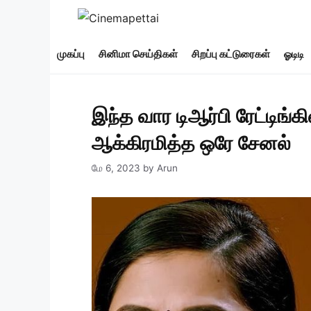
Skip
to
content
முகப்பு
சினிமா செய்திகள்
சிறப்பு கட்டுரைகள்
ஓடிடி
இந்த வார டிஆர்பி ரேட்டிங்க
ஆக்கிரமித்த ஒரே சேனல்
மே 6, 2023
by
Arun