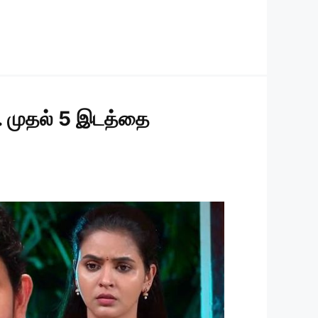
்.. முதல் 5 இடத்தை