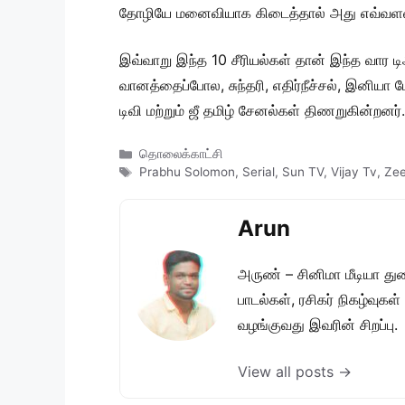
தோழியே மனைவியாக கிடைத்தால் அது எவ்வளவு பெர
இவ்வாறு இந்த 10 சீரியல்கள் தான் இந்த வார டிஆர
வானத்தைப்போல, சுந்தரி, எதிர்நீச்சல், இனியா 
டிவி மற்றும் ஜீ தமிழ் சேனல்கள் திணறுகின்றனர்.
Categories
தொலைக்காட்சி
Tags
Prabhu Solomon
,
Serial
,
Sun TV
,
Vijay Tv
,
Zee
Arun
அருண் – சினிமா மீடியா து
பாடல்கள், ரசிகர் நிகழ்வுக
வழங்குவது இவரின் சிறப்பு.
View all posts →