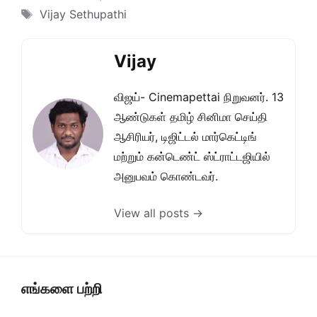
Tags
Vijay Sethupathi
Vijay
விஜய்- Cinemapettai நிறுவனர். 13
ஆண்டுகள் தமிழ் சினிமா செய்தி
ஆசிரியர், டிஜிட்டல் மார்கெட்டிங்
மற்றும் கன்டெண்ட் ஸ்ட்ராட்டஜியில்
அனுபவம் கொண்டவர்.
View all posts →
எங்களை பற்றி