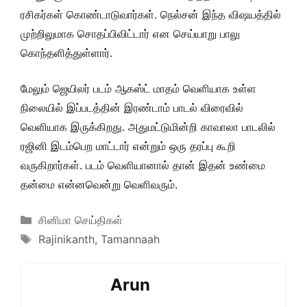
ரசிகர்கள் கொண்டாடுவார்கள். நெல்சன் இந்த விஷயத்தில்
முற்றிலுமாக சொதப்பிவிட்டார் என செய்யாறு பாலு
கொந்தளித்துள்ளார்.
மேலும் ஜெயிலர் படம் ஆகஸ்ட் மாதம் வெளியாக உள்ள
நிலையில் இப்படத்தின் இரண்டாம் பாடல் விரைவில்
வெளியாக இருக்கிறது. அதுமட்டுமின்றி காவாலா பாடலில்
ரஜினி இடம்பெற மாட்டார் என்றும் ஒரு தரப்பு கூறி
வருகிறார்கள். படம் வெளியானால் தான் இதன் உண்மை
தன்மை என்னவென்று வெளிவரும்.
Categories
சினிமா செய்திகள்
Tags
Rajinikanth
,
Tamannaah
Arun