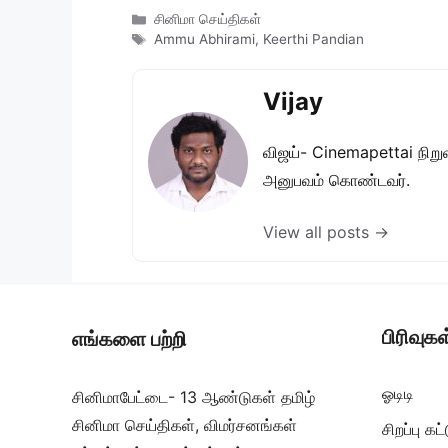
Categories
சினிமா செய்திகள்
Tags
Ammu Abhirami
,
Keerthi Pandian
Vijay
விஜய்- Cinemapettai நிறுவன
அனுபவம் கொண்டவர்.
View all posts →
பிரிவுகள
எங்களை பற்றி
ஓடிடி
சினிமாபேட்டை- 13 ஆண்டுகள் தமிழ்
சினிமா செய்திகள், விமர்சனங்கள்
சிறப்பு க