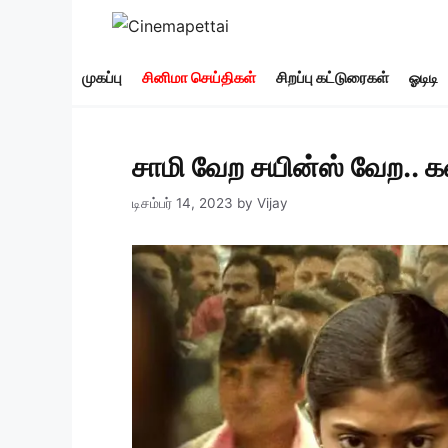
Skip
to
content
முகப்பு
சினிமா செய்திகள்
சிறப்பு கட்டுரைகள்
ஓடிடி
சாமி வேற சயின்ஸ் வேற.. க
டிசம்பர் 14, 2023
by
Vijay