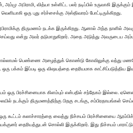
ன், அம்மு அபிராமி, வித்யா உள்ளிட்ட பலர் நடிப்பில் உருவாகி இருக்
 வெளியாகி ஒரு புது சர்ச்சைக்கு அஸ்திவாரம் போட்டிருக்கிறது.
பிராமிக்கு திருமணம் நடக்க இருக்கிறது. ஆனால் அந்த நாளில் அவருக
 செய்வது என்று அவர் தடுமாறுகிறார். அதை அடுத்து அவருடைய 
ொல்லாமல் பெண்ணை அழைத்துக் கொண்டு கோவிலுக்கு வந்து மணமேட
 ஒரு பக்கம் இப்படி ஒரு விஷயத்தை தைரியமாக காட்சிப்படுத்திய இயக்
் ஒரு பிரச்சினையாக கிளம்பும் என்பதில் சந்தேகம் இல்லை. ஏனென்
ில் நடக்கும் திருமணத்திற்கு பிறகு சடங்கு, சம்பிரதாயங்கள் செய்வது
ு கூட்டம் கலாச்சாரத்தை வைத்து நிச்சயம் பிரச்சினையை ஆரம்பிக்க
க்குனர் தைரியத்துடன் சொல்லி இருக்கிறார். இது நிச்சயம் பாராட்டு