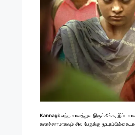
Kannagi:
எந்த காலத்துல இருக்கீங்க, இப்ப க
கலாச்சாரமாகவும் சில பேருக்கு மூடநம்பிக்கையா