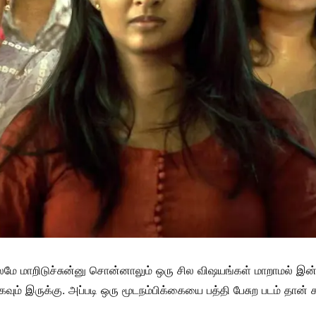
ாலமே மாறிடுச்சுன்னு சொன்னாலும் ஒரு சில விஷயங்கள் மாறாமல் இன்ன
கவும் இருக்கு. அப்படி ஒரு மூடநம்பிக்கையை பத்தி பேசுற படம் தான