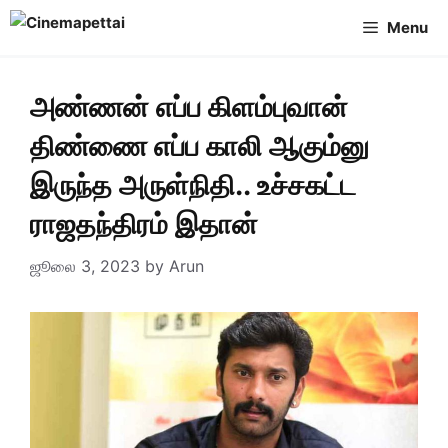
Skip
Menu
to
content
அண்ணன் எப்ப கிளம்புவான்
திண்ணை எப்ப காலி ஆகும்னு
இருந்த அருள்நிதி.. உச்சகட்ட
ராஜதந்திரம் இதான்
ஜூலை 3, 2023
by
Arun