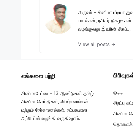
அருண் – சினிமா மீடியா து
பாடல்கள், ரசிகர் நிகழ்வுக
வழங்குவது இவரின் சிறப்பு.
View all posts →
பிரிவுகள
எங்களை பற்றி
ஓடிடி
சினிமாபேட்டை- 13 ஆண்டுகள் தமிழ்
சினிமா செய்திகள், விமர்சனங்கள்
சிறப்பு க
மற்றும் நேர்காணல்கள். நம்பகமான
சினிமா ச
அப்டேட்ஸ் வழங்கி வருகிறோம்.
தொலைக்க