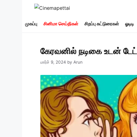
Skip
to
content
முகப்பு
சினிமா செய்திகள்
சிறப்பு கட்டுரைகள்
ஓடிடி
கேரவனில் நடிகை உடன் டேட்ட
மார்ச் 9, 2024
by
Arun