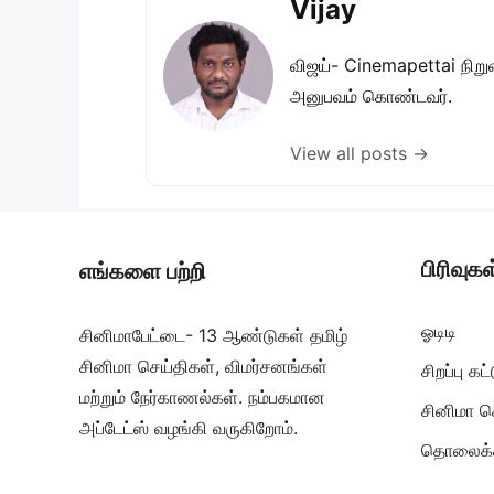
Vijay
விஜய்- Cinemapettai நிறுவன
அனுபவம் கொண்டவர்.
View all posts →
பிரிவுகள
எங்களை பற்றி
ஓடிடி
சினிமாபேட்டை- 13 ஆண்டுகள் தமிழ்
சினிமா செய்திகள், விமர்சனங்கள்
சிறப்பு க
மற்றும் நேர்காணல்கள். நம்பகமான
சினிமா ச
அப்டேட்ஸ் வழங்கி வருகிறோம்.
தொலைக்க