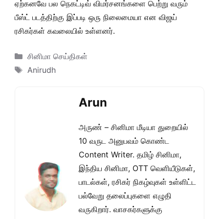
ஏற்கனவே பல நெகட்டிவ் விமர்சனங்களை பெற்று வரும்
பீஸ்ட் படத்திற்கு இப்படி ஒரு நிலைமையா என விஜய்
ரசிகர்கள் கவலையில் உள்ளனர்.
Categories
சினிமா செய்திகள்
Tags
Anirudh
Arun
அருண் – சினிமா மீடியா துறையில்
10 வருட அனுபவம் கொண்ட
Content Writer. தமிழ் சினிமா,
இந்திய சினிமா, OTT வெளியீடுகள்,
பாடல்கள், ரசிகர் நிகழ்வுகள் உள்ளிட்ட
பல்வேறு தலைப்புகளை எழுதி
வருகிறார். வாசகர்களுக்கு