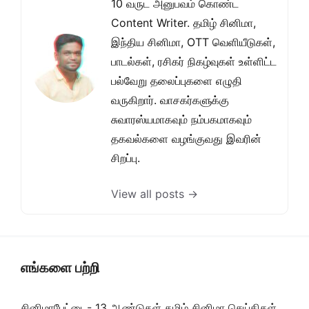
10 வருட அனுபவம் கொண்ட
Content Writer. தமிழ் சினிமா,
இந்திய சினிமா, OTT வெளியீடுகள்,
பாடல்கள், ரசிகர் நிகழ்வுகள் உள்ளிட்ட
பல்வேறு தலைப்புகளை எழுதி
வருகிறார். வாசகர்களுக்கு
சுவாரஸ்யமாகவும் நம்பகமாகவும்
தகவல்களை வழங்குவது இவரின்
சிறப்பு.
View all posts →
எங்களை பற்றி
சினிமாபேட்டை- 13 ஆண்டுகள் தமிழ் சினிமா செய்திகள்,