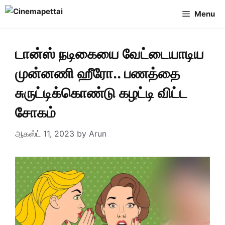
Skip
Menu
to
content
டான்ஸ் நடிகையை வேட்டையாடிய
முன்னணி ஹீரோ.. பணத்தை
சுருட்டிக்கொண்டு கழட்டி விட்ட
சோகம்
ஆகஸ்ட் 11, 2023
by
Arun