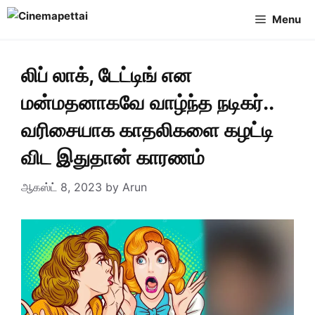
Skip
Menu
to
content
லிப் லாக், டேட்டிங் என
மன்மதனாகவே வாழ்ந்த நடிகர்..
வரிசையாக காதலிகளை கழட்டி
விட இதுதான் காரணம்
ஆகஸ்ட் 8, 2023
by
Arun