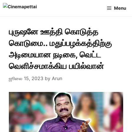
Skip
Menu
to
content
புருஷனே ஊத்தி கொடுத்த
கொடுமை.. மதுப்பழக்கத்திற்கு
அடிமையான நடிகை, வெட்ட
வெளிச்சமாக்கிய பயில்வான்
ஜூலை 15, 2023
by
Arun