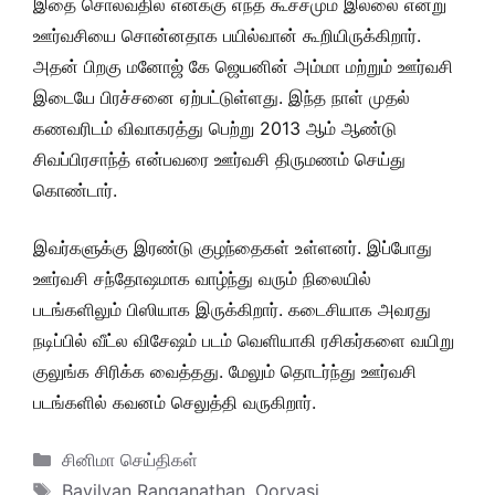
இதை சொல்வதில் எனக்கு எந்த கூச்சமும் இல்லை என்று
ஊர்வசியை சொன்னதாக பயில்வான் கூறியிருக்கிறார்.
அதன் பிறகு மனோஜ் கே ஜெயனின் அம்மா மற்றும் ஊர்வசி
இடையே பிரச்சனை ஏற்பட்டுள்ளது. இந்த நாள் முதல்
கணவரிடம் விவாகரத்து பெற்று 2013 ஆம் ஆண்டு
சிவப்பிரசாந்த் என்பவரை ஊர்வசி திருமணம் செய்து
கொண்டார்.
இவர்களுக்கு இரண்டு குழந்தைகள் உள்ளனர். இப்போது
ஊர்வசி சந்தோஷமாக வாழ்ந்து வரும் நிலையில்
படங்களிலும் பிஸியாக இருக்கிறார். கடைசியாக அவரது
நடிப்பில் வீட்ல விசேஷம் படம் வெளியாகி ரசிகர்களை வயிறு
குலுங்க சிரிக்க வைத்தது. மேலும் தொடர்ந்து ஊர்வசி
படங்களில் கவனம் செலுத்தி வருகிறார்.
Categories
சினிமா செய்திகள்
Tags
Bayilvan Ranganathan
,
Oorvasi