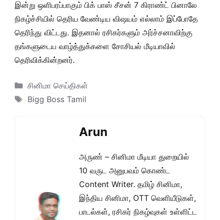
இன்று ஒளிபரப்பாகும் பிக் பாஸ் சீசன் 7 கிராண்ட் பினாலே
நிகழ்ச்சியில் தெரிய வேண்டிய விஷயம் எல்லாம் இப்போதே
தெரிந்து விட்டது. இதனால் ரசிகர்களும் அர்ச்சனாவிற்கு
தங்களுடைய வாழ்த்துக்களை சோசியல் மீடியாவில்
தெரிவிக்கின்றனர்.
Categories
சினிமா செய்திகள்
Tags
Bigg Boss Tamil
Arun
அருண் – சினிமா மீடியா துறையில்
10 வருட அனுபவம் கொண்ட
Content Writer. தமிழ் சினிமா,
இந்திய சினிமா, OTT வெளியீடுகள்,
பாடல்கள், ரசிகர் நிகழ்வுகள் உள்ளிட்ட