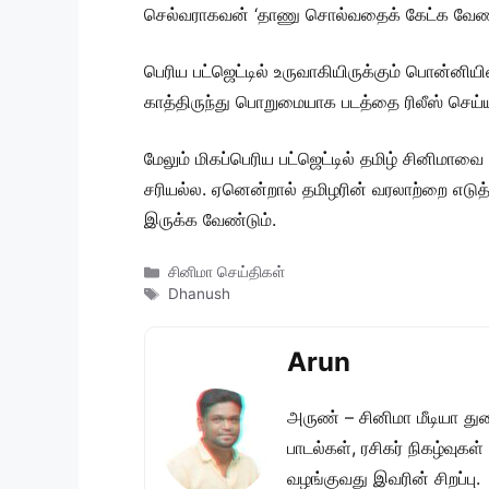
செல்வராகவன் ‘தாணு சொல்வதைக் கேட்க வேண்டாம
பெரிய பட்ஜெட்டில் உருவாகியிருக்கும் பொன்னிய
காத்திருந்து பொறுமையாக படத்தை ரிலீஸ் செய்
மேலும் மிகப்பெரிய பட்ஜெட்டில் தமிழ் சினிமா
சரியல்ல. ஏனென்றால் தமிழரின் வரலாற்றை எடுத்த
இருக்க வேண்டும்.
Categories
சினிமா செய்திகள்
Tags
Dhanush
Arun
அருண் – சினிமா மீடியா து
பாடல்கள், ரசிகர் நிகழ்வுக
வழங்குவது இவரின் சிறப்பு.