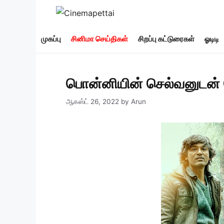
Skip
to
content
முகப்பு
சினிமா செய்திகள்
சிறப்பு கட்டுரைகள்
ஓடிடி
பொன்னியின் செல்வனுடன் 
ஆகஸ்ட் 26, 2022
by
Arun