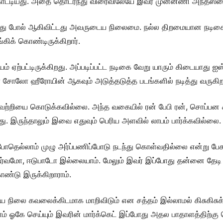
காட்டியது. அதை தொடர்ந்து விரைவிலேயே இவர் முன்னணி அந்தஸ்தை
து போல் ஆகிவிட்டது அவருடைய நிலைமை. நல்ல திறமையான நடிகை 
ிக் கொண்டிருக்கிறார்.
 ஏற்பட்டிருக்கிறது. அப்படிப்பட்ட நடிகை வேறு யாரும் கிடையாது ஐஸ
ர் சோலோ ஹீரோயின் ஆகவும் அடுத்தடுத்த படங்களில் நடித்து வருகிறா
்றியை கொடுக்கவில்லை. அந்த வகையில் ரன் பேபி ரன், சொப்பன சுந்
து. இருந்தாலும் இவை எதுவும் பெரிய அளவில் லாபம் பார்க்கவில்லை.
ோதெல்லாம் முழு அர்ப்பணிப்போடு நடந்து கொள்வதில்லை என்று பேசப்
ஆர்வமோ, ஈடுபாடோ இல்லையாம். மேலும் இவர் இப்போது தன்னை தேடி 
ொண்டு இருக்கிறாராம்.
நிலை கவலைக்கிடமாக மாறிவிடும் என சத்தம் இல்லாமல் கிசுகிசுக்க
ம் ஓகே செய்யும் இவரின் மார்க்கெட் இப்போது அதல பாதாளத்திற்கு