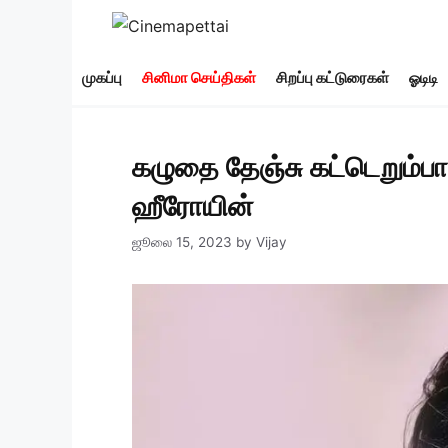
Skip
to
content
முகப்பு
சினிமா செய்திகள்
சிறப்பு கட்டுரைகள்
ஓடிடி
கழுதை தேஞ்சு கட்டெறும்ப
ஹீரோயின்
ஜூலை 15, 2023
by
Vijay