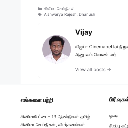
Categories
சினிமா செய்திகள்
Tags
Aishwarya Rajesh
,
Dhanush
Vijay
விஜய்- Cinemapettai நிறுவன
அனுபவம் கொண்டவர்.
View all posts →
பிரிவுகள
எங்களை பற்றி
ஓடிடி
சினிமாபேட்டை- 13 ஆண்டுகள் தமிழ்
சினிமா செய்திகள், விமர்சனங்கள்
சிறப்பு க