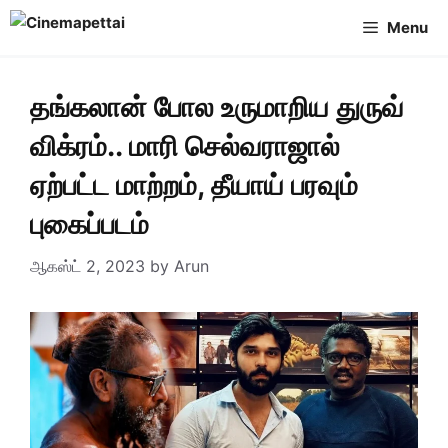
Skip
Menu
to
content
தங்கலான் போல உருமாறிய துருவ்
விக்ரம்.. மாரி செல்வராஜால்
ஏற்பட்ட மாற்றம், தீயாய் பரவும்
புகைப்படம்
ஆகஸ்ட் 2, 2023
by
Arun