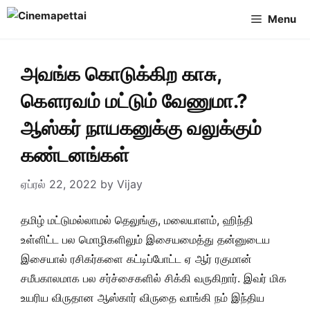
Skip
Menu
to
content
அவங்க கொடுக்கிற காசு,
கௌரவம் மட்டும் வேணுமா.?
ஆஸ்கர் நாயகனுக்கு வலுக்கும்
கண்டனங்கள்
ஏப்ரல் 22, 2022
by
Vijay
தமிழ் மட்டுமல்லாமல் தெலுங்கு, மலையாளம், ஹிந்தி
உள்ளிட்ட பல மொழிகளிலும் இசையமைத்து தன்னுடைய
இசையால் ரசிகர்களை கட்டிப்போட்ட ஏ ஆர் ரகுமான்
சமீபகாலமாக பல சர்ச்சைகளில் சிக்கி வருகிறார். இவர் மிக
உயரிய விருதான ஆஸ்கார் விருதை வாங்கி நம் இந்திய