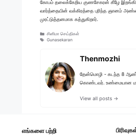
கோபம் தலைக்கேறிய குணசேகரன் கீழே இறங்கி வ
வார்த்தையின் வக்கிரத்தை புரிந்த ஞானம் அண்
முரட்டுத்தனமாக கத்துகிறார்.
Categories
சினிமா செய்திகள்
Tags
Gunasekaran
Thenmozhi
தேன்மொழி - கடந்த 8 ஆண்ட
கொண்டவர். உண்மையான மற்
View all posts →
பிரிவுகள
எங்களை பற்றி