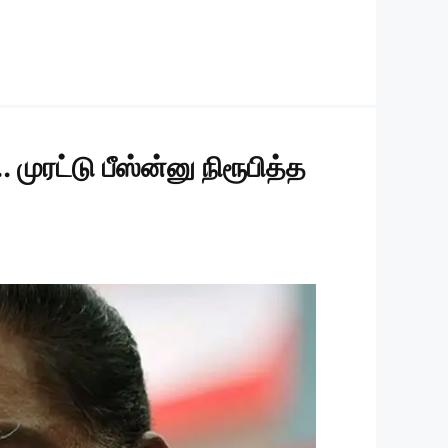
ுரட்டு பீஸ்ன்னு நிரூபித்த