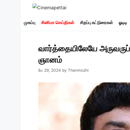
Skip
to
content
முகப்பு
சினிமா செய்திகள்
சிறப்பு கட்டுரைகள்
ஓடிடி
வார்த்தையிலேயே அருவருப்ப
ஞானம்
மே 29, 2024
by
Thenmozhi