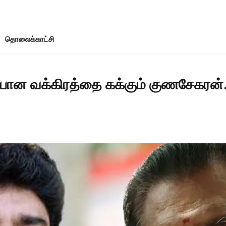
தொலைக்காட்சி
ான வக்கிரத்தை கக்கும் குணசேகரன்.. ம