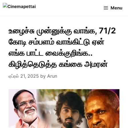
Skip
Menu
to
content
உழைச்சு முன்னுக்கு வாங்க, 71/2
கோடி சம்பளம் வாங்கிட்டு ஏன்
எங்க பாட்ட வைக்குறிங்க..
கிழித்தெடுத்த கங்கை அமரன்
ஏப்ரல் 21, 2025
by
Arun