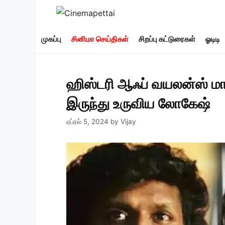
Skip
to
content
முகப்பு
சினிமா செய்திகள்
சிறப்பு கட்டுரைகள்
ஓடிடி
ஹிஸ்டரி ஆஃப் வயலன்ஸ் மாதிர
இருந்து உருவிய லோகேஷ்
ஏப்ரல் 5, 2024
by
Vijay