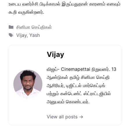
உடைய வளர்ச்சி பிடிக்காமல் இருப்பதுதான் காரணம் எனவும்
கூறி வருகின்றனர்.
Categories
சினிமா செய்திகள்
Tags
Vijay
,
Yash
Vijay
விஜய்- Cinemapettai நிறுவனர். 13
ஆண்டுகள் தமிழ் சினிமா செய்தி
ஆசிரியர், டிஜிட்டல் மார்கெட்டிங்
மற்றும் கன்டெண்ட் ஸ்ட்ராட்டஜியில்
அனுபவம் கொண்டவர்.
View all posts →