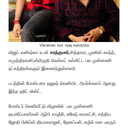
Vikraman son vijay kanishka
விஜய் கனிஷ்கா உடன்
சரத்குமார்
,சித்தாரா, முனிஸ் காந்த்,
சமுத்திரகனி,ஸ்மிருதி வெங்கட் உள்ளிட்ட பல முன்னணி
நட்சத்திரங்களும் இணைந்துள்ளனர்.
படத்தின் போஸ்டரை தனுஷ் வெளியிட அமர்க்களம் ஆனது
இந்த ஹிட் லிஸ்ட்.
போஸ்டர் வெளியீட்டு விழாவில் பல முன்னணி
தயாரிப்பாளர்கள் ஆர்பி சவுத்ரி, சுரேஷ் காமாட்சி, சத்திய
ஜோதி பிலிம்ஸ் தியாகராஜன், தேனப்பன், எழில் என பலரும்