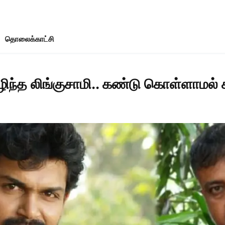
தொலைக்காட்சி
ீரழிந்த லிங்குசாமி.. கண்டு கொள்ளாமல