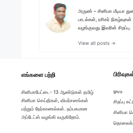
அருண் – சினிமா மீடியா து
பாடல்கள், ரசிகர் நிகழ்வுக
வழங்குவது இவரின் சிறப்பு.
View all posts →
பிரிவுகள
எங்களை பற்றி
ஓடிடி
சினிமாபேட்டை- 13 ஆண்டுகள் தமிழ்
சினிமா செய்திகள், விமர்சனங்கள்
சிறப்பு க
மற்றும் நேர்காணல்கள். நம்பகமான
சினிமா ச
அப்டேட்ஸ் வழங்கி வருகிறோம்.
தொலைக்க