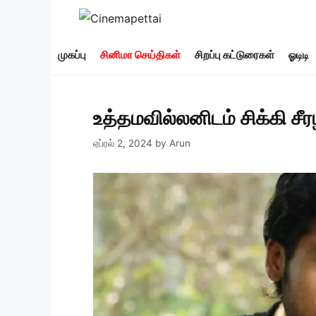
Skip
to
content
முகப்பு
சினிமா செய்திகள்
சிறப்பு கட்டுரைகள்
ஓடிடி
உத்தமவில்லனிடம் சிக்கி ச
ஏப்ரல் 2, 2024
by
Arun