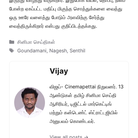
இருந்து வாழ்ந்து வருகிறார். இதுபோக வயல், தோப்பு, நிலம்
போன்ற ஏகப்பட்ட மதிப்பு மிகுந்த சொத்துக்களை வைத்து
ஒரு ஊரே வளைத்து போடும் அளவிற்கு சேர்த்து
வைத்திருக்கிறார் என்பது குறிப்பிடத்தக்கது.
Categories
சினிமா செய்திகள்
Tags
Goundamani
,
Nagesh
,
Senthil
Vijay
விஜய்- Cinemapettai நிறுவனர். 13
ஆண்டுகள் தமிழ் சினிமா செய்தி
ஆசிரியர், டிஜிட்டல் மார்கெட்டிங்
மற்றும் கன்டெண்ட் ஸ்ட்ராட்டஜியில்
அனுபவம் கொண்டவர்.
View all posts →