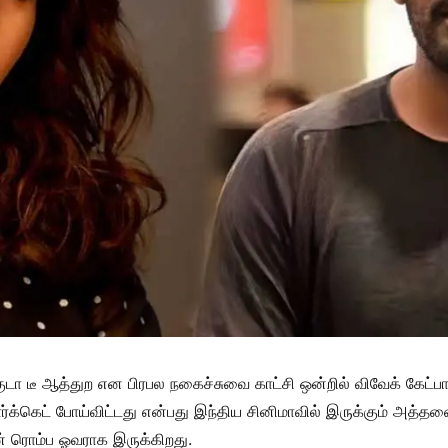
 டீ ஆத்துற என பிரபல நகைச்சுவை காட்சி ஒன்றில் விவேக் கேட்பார
க்கெட் போய்விட்டது என்பது இந்திய சினிமாவில் இருக்கும் அத்தனை ப
் ரொம்ப ஓவராக இருக்கிறது.