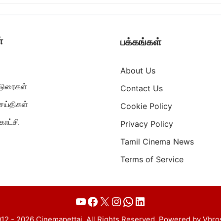
்
பக்கங்கள்
About Us
ட்டுரைகள்
Contact Us
ெய்திகள்
Cookie Policy
ாட்சி
Privacy Policy
Tamil Cinema News
Terms of Service
YouTube
Facebook
X
Instagram
WhatsApp
LinkedIn
12 - 2026 Cinemapettai. All Rights Reserved. Powered by Vbro