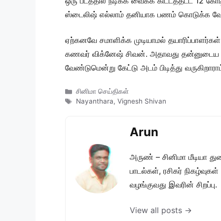
ஒரு படத்தில் நடிக்க வைக்க கிட்டத்தட்ட 12 கோ
ஸ்டைலிஷ் எல்லாம் தனியாக பணம் கொடுக்க வே
ஏற்கனவே சமாளிக்க முடியாமல் தயாரிப்பாளர்கள்
கணவர் விக்னேஷ் சிவன். அதாவது தன்னுடைய கா
வேண்டுமென்று கேட்டு அடம் பிடித்து வருகிறாராம
Categories
சினிமா செய்திகள்
Tags
Nayanthara
,
Vignesh Shivan
Arun
அருண் – சினிமா மீடியா து
பாடல்கள், ரசிகர் நிகழ்வுக
வழங்குவது இவரின் சிறப்பு.
View all posts →