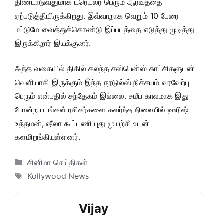
திண்டாடுவதுமாக ட்ரெய்லர் பெரும் ஆர்வத்தை
ஏற்படுத்தியிருக்கிறது. இவ்வாறாக வெறும் 10 பேரை
மட்டுமே வைத்துக்கொண்டு இப்படத்தை எடுத்து முடித்து
இருக்கிறார் இயக்குனர்.
அந்த வகையில் திகில் கலந்த சஸ்பென்ஸ் காட்சிகளுடன்
வெளியாகி இருக்கும் இந்த நூடுல்ஸ் நிச்சயம் வரவேற்பு
பெரும் என்பதில் சந்தேகம் இல்லை. சமீப காலமாக இது
போன்ற படங்கள் ரசிகர்களை கவர்ந்த நிலையில் ஹரிஷ்
உத்தமன், ஷீலா கூட்டணி புது முயற்சி உடன்
களமிறங்கியுள்ளனர்.
Categories
சினிமா செய்திகள்
Tags
Kollywood News
Vijay