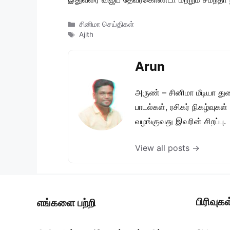
Categories
சினிமா செய்திகள்
Tags
Ajith
Arun
அருண் – சினிமா மீடியா து
பாடல்கள், ரசிகர் நிகழ்வுக
வழங்குவது இவரின் சிறப்பு.
View all posts →
பிரிவுகள
எங்களை பற்றி