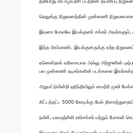
தற்போது விடாமுயற்சி படத்தின் தயாரிப்பு நி
தெலுங்கு நிறுவனத்தின் முன்னணி நிறுவனமான ம
இவரை போலவே இயக்குனர் சங்கர் அவர்களும், தான
இந்த பிரம்மாண்ட இயக்குனருக்கு ஏற்ற நிறுவனம்
ஏனென்றால் வரிசையாக அல்லு அர்ஜுனின் புஷ்பா 2
பல முன்னணி நடிகர்களின் படங்களை இவர்கள்தா
அதுமட்டுமின்றி ஹிந்தியிலும் மைத்ரி மூவி மேக்
கிட்டத்தட்ட 5000 கோடிக்கு மேல் திரைத்துறையில
நவீன், யலமஞ்சிலி ரவிசங்கர் மற்றும் மோகன் செரு
இதுவரை விஜய் தேவரகொண்டா மற்றும் சமந்தா நடி