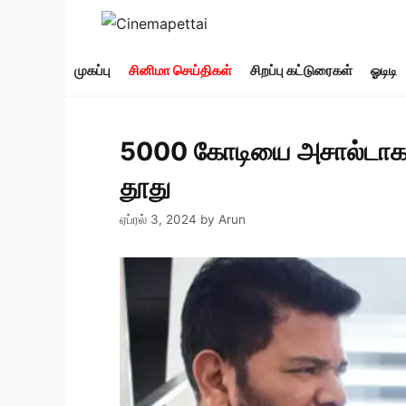
Skip
to
content
முகப்பு
சினிமா செய்திகள்
சிறப்பு கட்டுரைகள்
ஓடிடி
5000 கோடியை அசால்டாக இறக
தூது
ஏப்ரல் 3, 2024
by
Arun