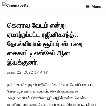
Skip
Menu
to
content
கௌரவ வேடம் என்று
ஏமாற்றப்பட்ட ரஜினிகாந்த்..
தோல்வியால் சூப்பர் ஸ்டாரை
கைகாட்டி எஸ்கேப் ஆன
இயக்குனர்.
ஏப்ரல் 22, 2022
by
Arun
தமிழின் உச்ச நடிகர் ரஜினிகாந்த் மிகவும் வெளிப்படையாக
பேசும் பழக்கம் கொண்டவர். சில விஷயங்களை
மறைமுகமாகச் சொன்னாலும் அதில் என்ன சொல்ல
வருகிறார் என்பதை அவர் ரசிகர் உட்பட அனைவரும் புரிந்து