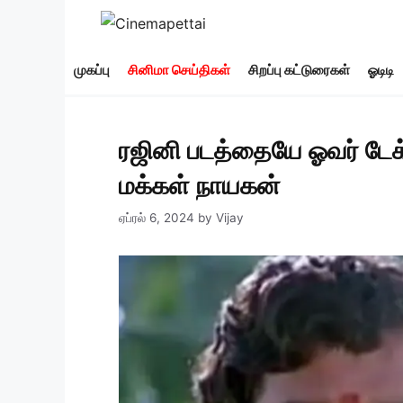
Skip
to
content
முகப்பு
சினிமா செய்திகள்
சிறப்பு கட்டுரைகள்
ஓடிடி
ரஜினி படத்தையே ஓவர் டேக் 
மக்கள் நாயகன்
ஏப்ரல் 6, 2024
by
Vijay