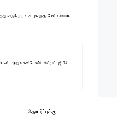
ு வருகிறார் என புகழ்ந்து பேசி உள்ளார்.
டிங் மற்றும் கன்டெண்ட் ஸ்ட்ராட்டஜியில்
தொடர்ப்புக்கு