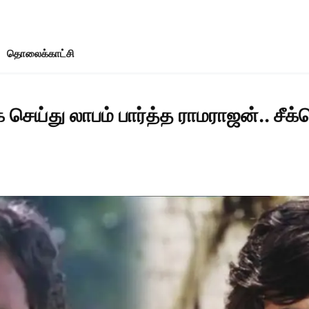
தொலைக்காட்சி
செய்து லாபம் பார்த்த ராமராஜன்.. சீக்ர