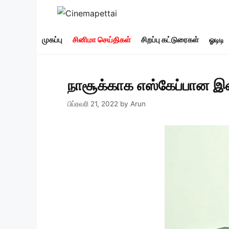
Skip
to
content
முகப்பு
சினிமா செய்திகள்
சிறப்பு கட்டுரைகள்
ஓடிடி
நாசூக்காக எஸ்கேப்பான 
பிப்ரவரி 21, 2022
by
Arun