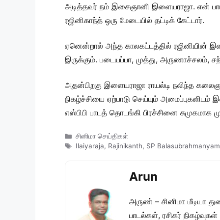
அடித்தவர் நம் இசைஞானி இளையராஜா. என் பாடலை
ரஜினிகாந்த் ஒரு மேடையில் தட்டிக் கேட்டார்.
ஏனென்றால் அந்த காலகட்டத்தில் ரஜினியின் இன்
இருக்கும். படையப்பா, முத்து, அருணாச்சலம், சந
அதன்பிறகு இளையராஜா ராயல்டி நலிந்த கலைஞர்
நிகழ்ச்சியை ஏற்பாடு செய்யும் அமைப்புகளிட
எஸ்பிபி பாடத் தொடங்கி பிரச்சினை சுமுகமாக மு
Categories
சினிமா செய்திகள்
Tags
Ilaiyaraja
,
Rajinikanth
,
SP Balasubrahmanyam
Arun
அருண் – சினிமா மீடியா து
பாடல்கள், ரசிகர் நிகழ்வுக