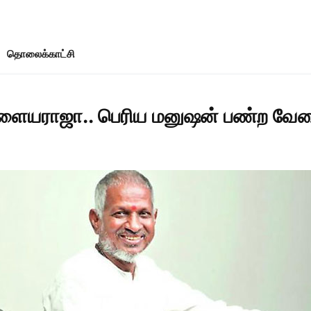
தொலைக்காட்சி
இளையராஜா.. பெரிய மனுஷன் பண்ற வே