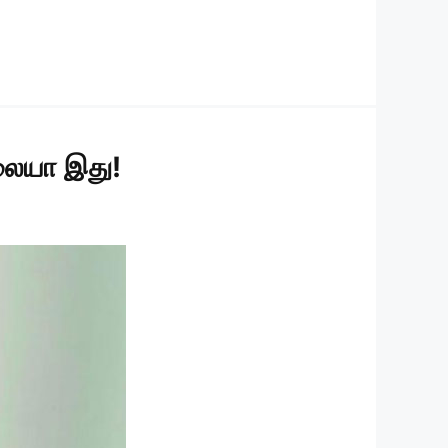
லையா இது!