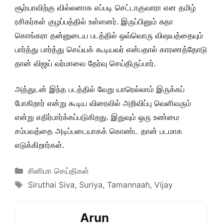
சூர்யாவிற்கு வில்லனாக எப்படி செட்டாகுவாரா என தமிழ்
ரசிகர்கள் குழப்பத்தில் உள்ளனர். இருப்பினும் சுதா
கொங்கரா தன்னுடைய படத்தில் ஒவ்வொரு விஷயத்தையும்
பார்த்து பார்த்து செய்யக் கூடியவர் என்பதால் காரணத்தோடு
தான் விஜய் வர்மாவை தேர்வு செய்திருப்பார்.
அத்துடன் இந்த படத்தில் வேறு யாரெல்லாம் இருக்கப்
போகிறார் என்று கூடிய விரைவில் அறிவிப்பு வெளிவரும்
என்று எதிர்பார்க்கப்படுகிறது. இதுவும் ஒரு உண்மை
சம்பவத்தை அடிப்படையாகக் கொண்ட தான் படமாக
எடுக்கிறார்கள்.
Categories
சினிமா செய்திகள்
Tags
Siruthai Siva
,
Suriya
,
Tamannaah
,
Vijay
Arun