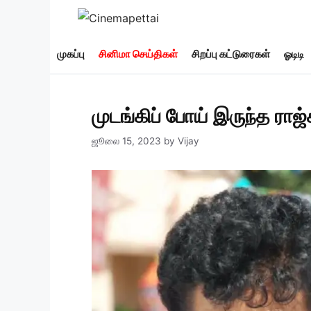
Skip
to
content
முகப்பு
சினிமா செய்திகள்
சிறப்பு கட்டுரைகள்
ஓடிடி
முடங்கிப் போய் இருந்த ரா
ஜூலை 15, 2023
by
Vijay