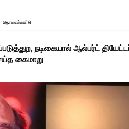
தொலைக்காட்சி
த்துற, நடிகையால் ஆல்பர்ட் தியேட்டர
செய்த கைமாறு