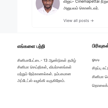
விஜய்- Cinemapettai நிறுவன
அனுபவம் கொண்டவர்.
View all posts →
பிரிவுகள
எங்களை பற்றி
ஓடிடி
சினிமாபேட்டை- 13 ஆண்டுகள் தமிழ்
சினிமா செய்திகள், விமர்சனங்கள்
சிறப்பு க
மற்றும் நேர்காணல்கள். நம்பகமான
சினிமா ச
அப்டேட்ஸ் வழங்கி வருகிறோம்.
தொலைக்க