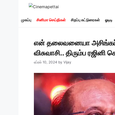
Skip
to
content
முகப்பு
சினிமா செய்திகள்
சிறப்பு கட்டுரைகள்
ஓடிடி
என் தலைவனையா அசிங்கப்படு
விசுவாசி.. திரும்ப ரஜினி 
ஏப்ரல் 10, 2024
by
Vijay