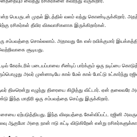
ைத்தையும் வைத்து ரசிகர்களை கவர்ந்து வருகிறார்.
ி என்ற பெயருடன் முதல் இடத்தில் வலம் வந்து கொண்டிருக்கிறார். அ
்கு ரசிகர்கள் தீவிர விசுவாசிகளாக இருக்கிறார்கள்.
ரு சம்பவத்தை சொல்லலாம். அதாவது கே எஸ் ரவிக்குமார் இயக்கத்தில்
 வெற்றிவாகை சூடியது.
்டிவ் கேரக்டரில் படையப்பாவை சீண்டிப் பார்க்கும் ஒரு நடிப்பை கொடு
வரும்பொழுது அவர் முன்னாடியே கால் மேல் கால் போட்டு உட்கார்ந்து ரஜ
ருவர் திடீரென்று எழுந்து திரையை கிழித்து விட்டார். ஏன் தலைவரே அ
்டு இந்த மாதிரி ஒரு சம்பவத்தை செய்து இருக்கிறார்.
்ச்சையை ஏற்படுத்தியது. இந்த விஷயத்தை கேள்விப்பட்ட ரஜினி அவ
செலவு ஆகுமோ அதை நான் ஈடு கட்டி விடுகிறேன் என்று ரசிகர்களுக