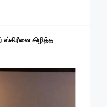
் ஸ்கிரீனை கிழித்த