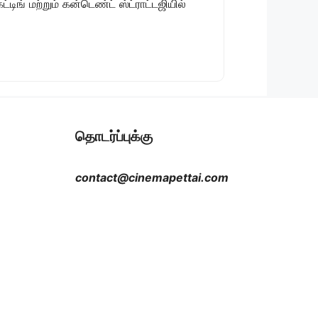
டிங் மற்றும் கன்டெண்ட் ஸ்ட்ராட்டஜியில்
தொடர்ப்புக்கு
contact@cinemapettai.com