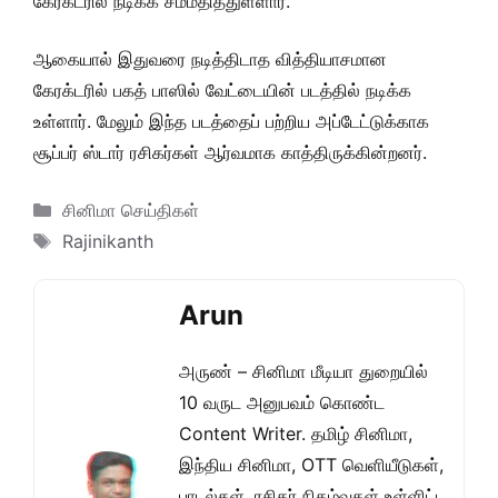
கேரக்டரில் நடிக்க சம்மதித்துள்ளார்.
ஆகையால் இதுவரை நடித்திடாத வித்தியாசமான
கேரக்டரில் பகத் பாஸில் வேட்டையின் படத்தில் நடிக்க
உள்ளார். மேலும் இந்த படத்தைப் பற்றிய அப்டேட்டுக்காக
சூப்பர் ஸ்டார் ரசிகர்கள் ஆர்வமாக காத்திருக்கின்றனர்.
Categories
சினிமா செய்திகள்
Tags
Rajinikanth
Arun
அருண் – சினிமா மீடியா துறையில்
10 வருட அனுபவம் கொண்ட
Content Writer. தமிழ் சினிமா,
இந்திய சினிமா, OTT வெளியீடுகள்,
பாடல்கள், ரசிகர் நிகழ்வுகள் உள்ளிட்ட