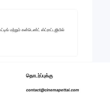
டிங் மற்றும் கன்டெண்ட் ஸ்ட்ராட்டஜியில்
தொடர்ப்புக்கு
contact@cinemapettai.com