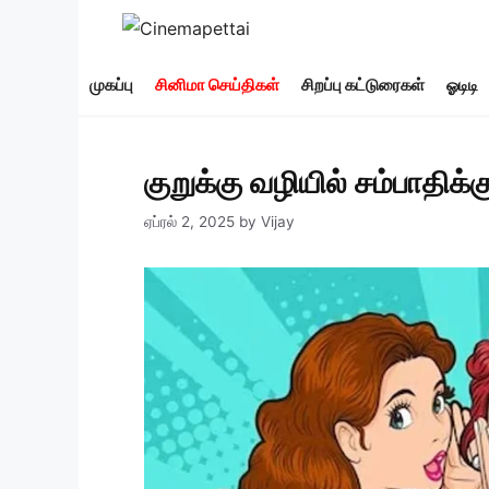
Skip
to
content
முகப்பு
சினிமா செய்திகள்
சிறப்பு கட்டுரைகள்
ஓடிடி
குறுக்கு வழியில் சம்பாதிக்
ஏப்ரல் 2, 2025
by
Vijay