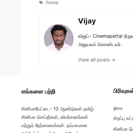
Tags
Gossip
Vijay
விஜய்- Cinemapettai நிறுவன
அனுபவம் கொண்டவர்.
View all posts →
பிரிவுகள
எங்களை பற்றி
ஓடிடி
சினிமாபேட்டை- 13 ஆண்டுகள் தமிழ்
சினிமா செய்திகள், விமர்சனங்கள்
சிறப்பு க
மற்றும் நேர்காணல்கள். நம்பகமான
சினிமா ச