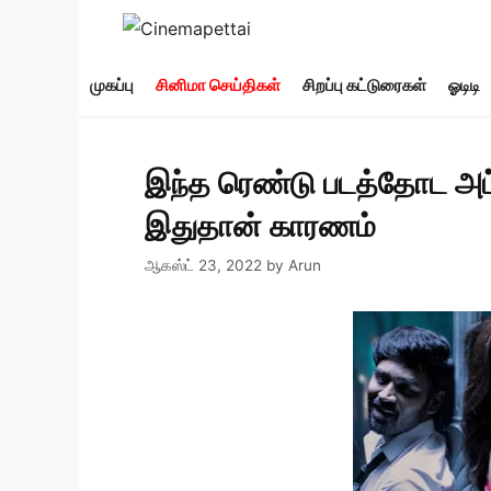
Skip
to
content
முகப்பு
சினிமா செய்திகள்
சிறப்பு கட்டுரைகள்
ஓடிடி
இந்த ரெண்டு படத்தோட அட்ட
இதுதான் காரணம்
ஆகஸ்ட் 23, 2022
by
Arun