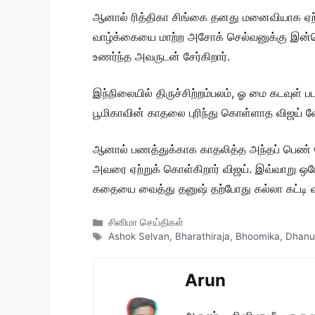
ஆனால் ரித்திகா சிங்கை தனது மனைவியாக ஏற்ற
வாழ்க்கையை மாற்ற அசோக் செல்வனுக்கு இன்ன
உணர்ந்த அவருடன் சேர்கிறார்.
இந்நிலையில் திருச்சிற்றம்பலம், ஓ மை கடவுள் 
பூமிகாவின் காதலை புரிந்து கொள்ளாத விஜய் வ
ஆனால் பணத்துக்காக காதலித்த அந்தப் பெண் வே
அவரை ஏற்றுக் கொள்கிறார் விஜய். இவ்வாறு ஒரே
கதையை வைத்து தனுஷ் தற்போது கல்லா கட்டி வ
Categories
சினிமா செய்திகள்
Tags
Ashok Selvan
,
Bharathiraja
,
Bhoomika
,
Dhanu
Arun