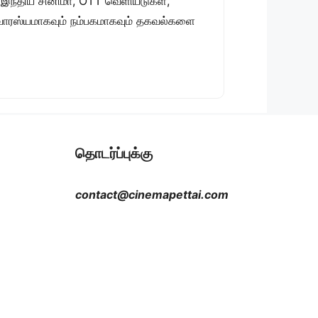
 இந்திய சினிமா, OTT வெளியீடுகள்,
 சுவாரஸ்யமாகவும் நம்பகமாகவும் தகவல்களை
தொடர்ப்புக்கு
contact@cinemapettai.com