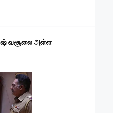
தனுஷ் வசூலை அள்ள