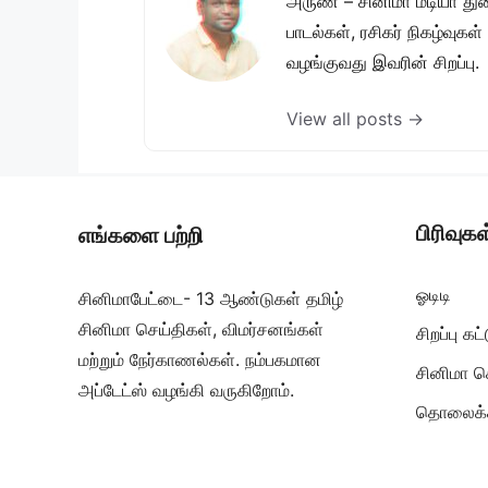
அருண் – சினிமா மீடியா து
பாடல்கள், ரசிகர் நிகழ்வுக
வழங்குவது இவரின் சிறப்பு.
View all posts →
பிரிவுகள
எங்களை பற்றி
ஓடிடி
சினிமாபேட்டை- 13 ஆண்டுகள் தமிழ்
சினிமா செய்திகள், விமர்சனங்கள்
சிறப்பு க
மற்றும் நேர்காணல்கள். நம்பகமான
சினிமா ச
அப்டேட்ஸ் வழங்கி வருகிறோம்.
தொலைக்க