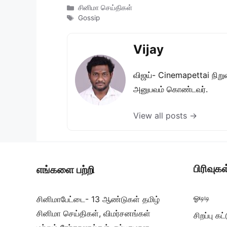
Categories
சினிமா செய்திகள்
Tags
Gossip
Vijay
விஜய்- Cinemapettai நிறுவன
அனுபவம் கொண்டவர்.
View all posts →
பிரிவுகள
எங்களை பற்றி
ஓடிடி
சினிமாபேட்டை- 13 ஆண்டுகள் தமிழ்
சினிமா செய்திகள், விமர்சனங்கள்
சிறப்பு க