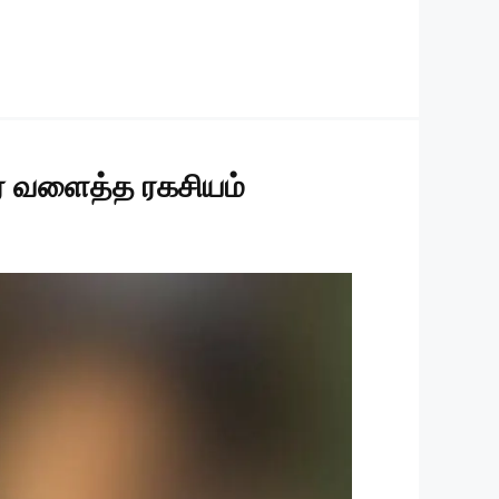
ரை வளைத்த ரகசியம்