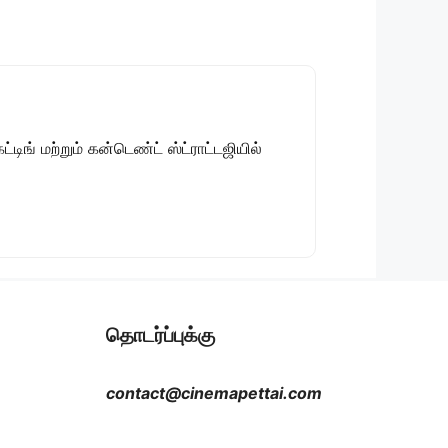
டிங் மற்றும் கன்டெண்ட் ஸ்ட்ராட்டஜியில்
தொடர்ப்புக்கு
contact@cinemapettai.com