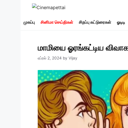
Skip
to
content
முகப்பு
சினிமா செய்திகள்
சிறப்பு கட்டுரைகள்
ஓடிடி
மாமியை ஓரங்கட்டிய விவாக
ஏப்ரல் 2, 2024
by
Vijay