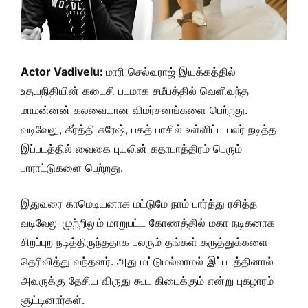
Actor Vadivelu:
மாரி செல்வராஜ் இயக்கத்தில்
உதயநிதியின் கடைசி படமாக சமீபத்தில் வெளிவந்த
மாமன்னன் கலவையான விமர்சனங்களை பெற்றது.
வடிவேலு, கீர்த்தி சுரேஷ், பகத் பாசில் உள்ளிட்ட பலர் நடித்த
இப்படத்தில் வைகை புயலின் கதாபாத்திரம் பெரும்
பாராட்டுகளை பெற்றது.
இதுவரை காமெடியனாக மட்டுமே நாம் பார்த்து ரசித்த
வடிவேலு முற்றிலும் மாறுபட்ட கோணத்தில் மகா நடிகனாக
சிறப்புற நடித்திருந்ததாக பலரும் தங்கள் கருத்துக்களை
தெரிவித்து வந்தனர். அது மட்டுமல்லாமல் இப்படத்தினால்
அவருக்கு தேசிய விருது கூட கிடைக்கும் என்று புகழாரம்
சூட்டினார்கள்.