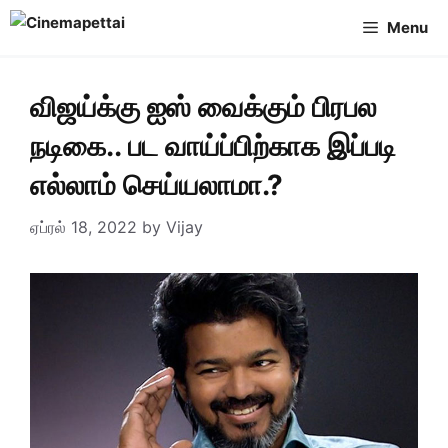
Skip
Menu
to
content
விஜய்க்கு ஐஸ் வைக்கும் பிரபல
நடிகை.. பட வாய்ப்பிற்காக இப்படி
எல்லாம் செய்யலாமா.?
ஏப்ரல் 18, 2022
by
Vijay