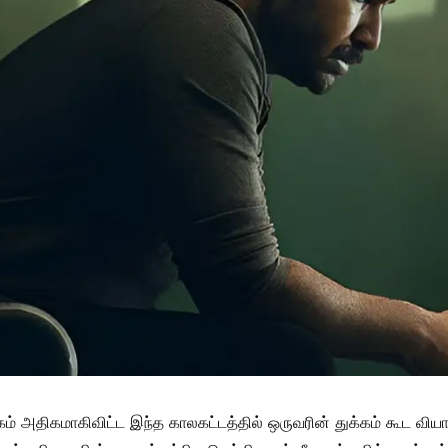
ம் அதிகமாகிவிட்ட இந்த காலகட்டத்தில் ஒருவரின் துக்கம் கூட வியாபா