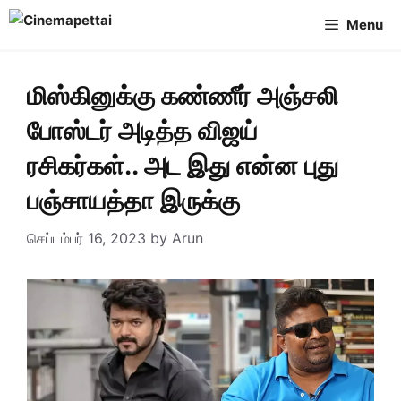
Skip
Menu
to
content
மிஸ்கினுக்கு கண்ணீர் அஞ்சலி
போஸ்டர் அடித்த விஜய்
ரசிகர்கள்.. அட இது என்ன புது
பஞ்சாயத்தா இருக்கு
செப்டம்பர் 16, 2023
by
Arun