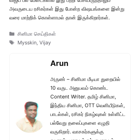
விஜய் பல மேடைகளில் இது பற்றி பேசியிருந்தாலும்
அவருடைய ரசிகர்கள் இது போன்ற விஷயங்களை இன்று
வரை மாற்றிக் கொள்ளாமல் தான் இருக்கிறார்கள்.
Categories
சினிமா செய்திகள்
Tags
Mysskin
,
Vijay
Arun
அருண் – சினிமா மீடியா துறையில்
10 வருட அனுபவம் கொண்ட
Content Writer. தமிழ் சினிமா,
இந்திய சினிமா, OTT வெளியீடுகள்,
பாடல்கள், ரசிகர் நிகழ்வுகள் உள்ளிட்ட
பல்வேறு தலைப்புகளை எழுதி
வருகிறார். வாசகர்களுக்கு